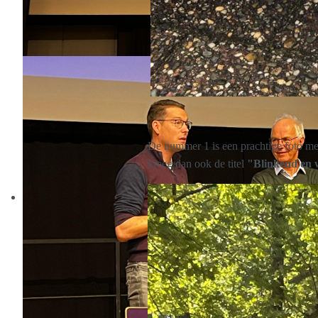
De nummer 1 is een prachtige foto me
kreeg dan ook de titel
"Blinkend en 