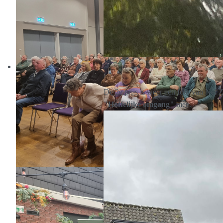
De 2e prijs is weer een foto van Nel 
"Hoffelijke omgang"
mee.