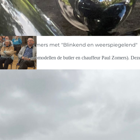
1e prijs Nel Zomers met "Blinkend en weerspiegelend"
Zomers (met als fotomodellen de butler en chauffeur Paul Zomers). Deze 