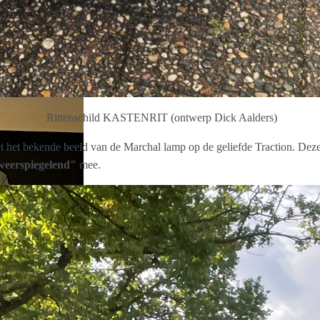
Rittenschild KASTENRIT (ontwerp Dick Aalders)
t het bekende beeld van de Marchal lamp op de geliefde Traction. De
weerspiegelend"
mee.