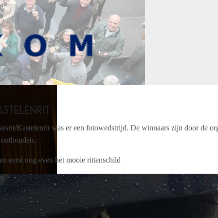
STELENRIT
rsrit/Kastelenrit was er een fotowedstrijd. De winnaars zijn door de o
t onthouden.
n eerst nog even het mooie rittenschild