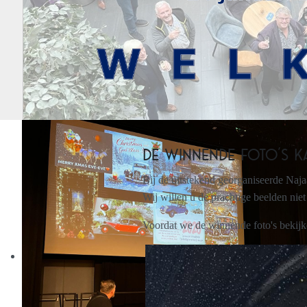
De winnende foto's KA
Bij de uitstekend georganiseerde Najaa
Wij willen u de prachtige beelden nie
Voordat we de winnende foto's bekijke