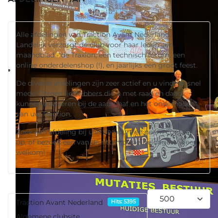
Alle afdelingen van Traction Avant Nederland.
Landelijk verzorgt de club voor haar leden een
maandblad - de Traxion, een technisch forum, een
online onderdelenshop (!), en jaarlijks een groot feest.
De diverse afdelingen zijn zeer actief en u vindt er snel
mede Citroen liefhebbers die u met raad en daad
kunnen adviseren bij de aanschaf en het onderhoud
van uw Traction.
Zoek een afdeling bij u in de buurt en neem contact
op, of bezoek een van de ritten of sleuteldagen. Wees
welkom!
Toon #
Traction Avant Nederland
Hits: 5395
Algemene clubsite