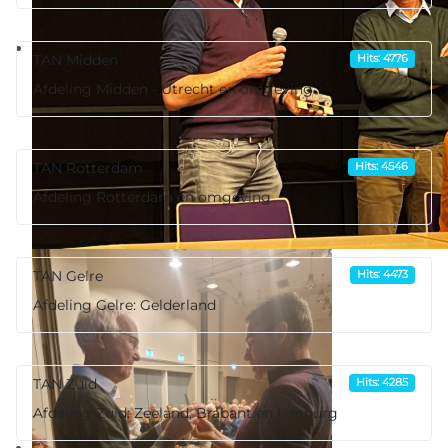
TAN Midden
Hits: 4776
Afdeling Midden - Utrecht en omgeving
TAN Rotterdam
Hits: 4546
Afdeling Rotterdam en omgeving
TAN Gelre
Hits: 4473
Afdeling Gelre: Gelderland
TAN Zuid
Hits: 4285
Afdeling Zuid: Zeeland, Brabant en Limburg